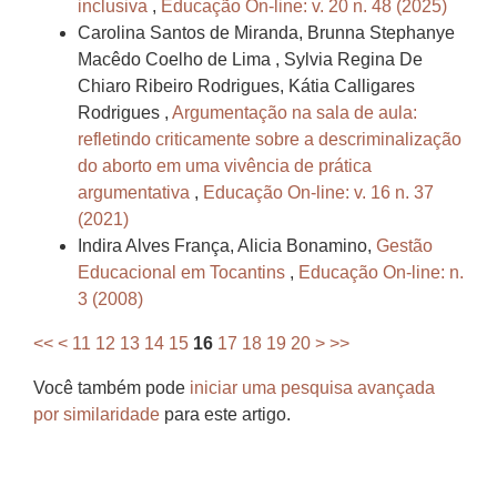
inclusiva
,
Educação On-line: v. 20 n. 48 (2025)
Carolina Santos de Miranda, Brunna Stephanye
Macêdo Coelho de Lima , Sylvia Regina De
Chiaro Ribeiro Rodrigues, Kátia Calligares
Rodrigues ,
Argumentação na sala de aula:
refletindo criticamente sobre a descriminalização
do aborto em uma vivência de prática
argumentativa
,
Educação On-line: v. 16 n. 37
(2021)
Indira Alves França, Alicia Bonamino,
Gestão
Educacional em Tocantins
,
Educação On-line: n.
3 (2008)
<<
<
11
12
13
14
15
16
17
18
19
20
>
>>
Você também pode
iniciar uma pesquisa avançada
por similaridade
para este artigo.