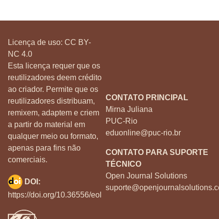
Licença de uso:
CC BY-
NC 4.0
Esta licença requer que os
reutilizadores deem crédito
ao criador. Permite que os
CONTATO PRINCIPAL
reutilizadores distribuam,
Mirna Juliana
remixem, adaptem e criem
PUC-Rio
a partir do material em
eduonline@puc-rio.br
qualquer meio ou formato,
apenas para fins não
CONTATO PARA SUPORTE
comerciais.
TÉCNICO
Open Journal Solutions
DOI:
suporte@openjournalsolutions.c
https://doi.org/10.36556/eol