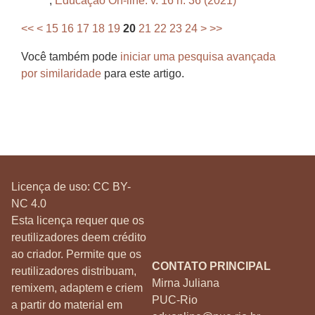
,
Educação On-line: v. 16 n. 36 (2021)
<<
<
15
16
17
18
19
20
21
22
23
24
>
>>
Você também pode
iniciar uma pesquisa avançada
por similaridade
para este artigo.
Licença de uso:
CC BY-
NC 4.0
Esta licença requer que os
reutilizadores deem crédito
ao criador. Permite que os
CONTATO PRINCIPAL
reutilizadores distribuam,
Mirna Juliana
remixem, adaptem e criem
PUC-Rio
a partir do material em