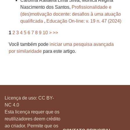
Carolina Raffaela Lima Silva, Mônica Regina
Nascimento dos Santos,
Profissionalidade e
(des)motivação docente: desafios à uma atuação
qualificada
,
Educação On-line: v. 19 n. 47 (2024)
1
2
3
4
5
6
7
8
9
10
>
>>
Você também pode
iniciar uma pesquisa avançada
por similaridade
para este artigo.
Licença de uso:
CC BY-
NC 4.0
Esta licença requer que os
reutilizadores deem crédito
ao criador. Permite que os