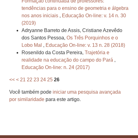
Formação continuada de professores:
tendências para o ensino de geometria e álgebra
nos anos iniciais
,
Educação On-line: v. 14 n. 30
(2019)
Adryanne Barreto de Assis, Cristiane Azevêdo
dos Santos Pessoa,
Os Três Porquinhos e o
Lobo Mal
,
Educação On-line: v. 13 n. 28 (2018)
Rosenildo da Costa Pereira,
Trajetória e
realidade na educação do campo do Pará
,
Educação On-line: n. 24 (2017)
<<
<
21
22
23
24
25
26
Você também pode
iniciar uma pesquisa avançada
por similaridade
para este artigo.