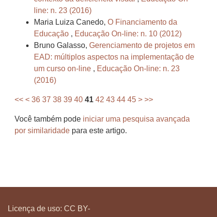
line: n. 23 (2016)
Maria Luiza Canedo,
O Financiamento da
Educação
,
Educação On-line: n. 10 (2012)
Bruno Galasso,
Gerenciamento de projetos em
EAD: múltiplos aspectos na implementação de
um curso on-line
,
Educação On-line: n. 23
(2016)
<<
<
36
37
38
39
40
41
42
43
44
45
>
>>
Você também pode
iniciar uma pesquisa avançada
por similaridade
para este artigo.
Licença de uso:
CC BY-