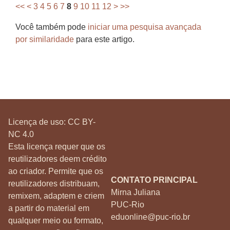
<<
<
3
4
5
6
7
8
9
10
11
12
>
>>
Você também pode
iniciar uma pesquisa avançada
por similaridade
para este artigo.
Licença de uso:
CC BY-
NC 4.0
Esta licença requer que os
reutilizadores deem crédito
ao criador. Permite que os
CONTATO PRINCIPAL
reutilizadores distribuam,
Mirna Juliana
remixem, adaptem e criem
PUC-Rio
a partir do material em
eduonline@puc-rio.br
qualquer meio ou formato,