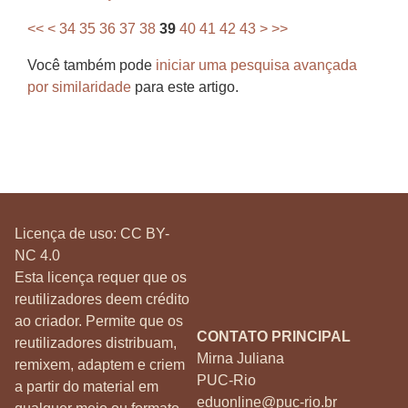
<<
<
34
35
36
37
38
39
40
41
42
43
>
>>
Você também pode
iniciar uma pesquisa avançada
por similaridade
para este artigo.
Licença de uso:
CC BY-
NC 4.0
Esta licença requer que os
reutilizadores deem crédito
ao criador. Permite que os
CONTATO PRINCIPAL
reutilizadores distribuam,
Mirna Juliana
remixem, adaptem e criem
PUC-Rio
a partir do material em
eduonline@puc-rio.br