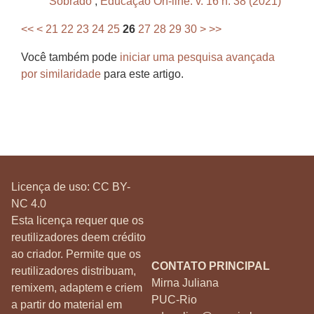
Sobrado
,
Educação On-line: v. 16 n. 38 (2021)
<<
<
21
22
23
24
25
26
27
28
29
30
>
>>
Você também pode
iniciar uma pesquisa avançada
por similaridade
para este artigo.
Licença de uso:
CC BY-
NC 4.0
Esta licença requer que os
reutilizadores deem crédito
ao criador. Permite que os
CONTATO PRINCIPAL
reutilizadores distribuam,
Mirna Juliana
remixem, adaptem e criem
PUC-Rio
a partir do material em