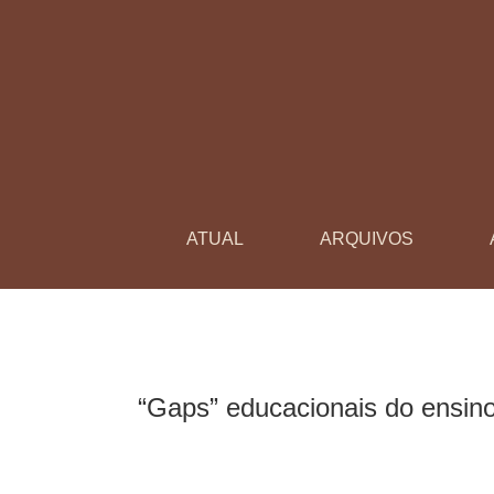
“Gaps” educacionais do ensino fundamental pa
ATUAL
ARQUIVOS
“Gaps” educacionais do ensino