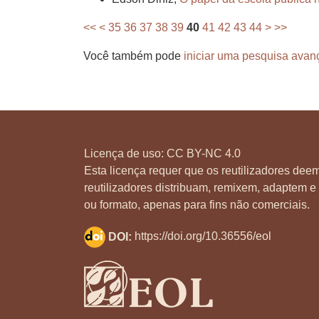
<<
<
35
36
37
38
39
40
41
42
43
44
>
>>
Você também pode
iniciar uma pesquisa avan
Licença de uso:
CC BY-NC 4.0
Esta licença requer que os reutilizadores deem
reutilizadores distribuam, remixem, adaptem e 
ou formato, apenas para fins não comerciais.
DOI:
https://doi.org/10.36556/eol