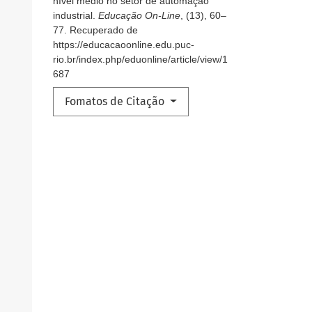
nível médio no setor de automação
industrial.
Educação On-Line
, (13), 60–
77. Recuperado de
https://educacaoonline.edu.puc-
rio.br/index.php/eduonline/article/view/1
687
Fomatos de Citação