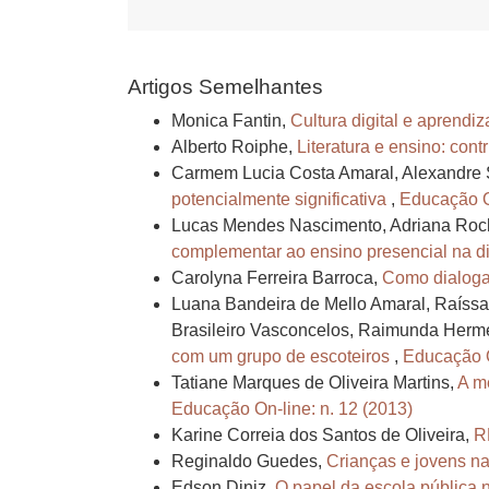
Artigos Semelhantes
Monica Fantin,
Cultura digital e aprend
Alberto Roiphe,
Literatura e ensino: cont
Carmem Lucia Costa Amaral, Alexandre 
potencialmente significativa
,
Educação On
Lucas Mendes Nascimento, Adriana Rocha
complementar ao ensino presencial na dis
Carolyna Ferreira Barroca,
Como dialogar
Luana Bandeira de Mello Amaral, Raíssa 
Brasileiro Vasconcelos, Raimunda Herm
com um grupo de escoteiros
,
Educação O
Tatiane Marques de Oliveira Martins,
A m
Educação On-line: n. 12 (2013)
Karine Correia dos Santos de Oliveira,
R
Reginaldo Guedes,
Crianças e jovens na 
Edson Diniz,
O papel da escola pública 