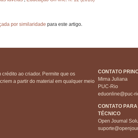
çada por similaridade
para este artigo.
CONTATO PRINC
 crédito ao criador. Permite que os
Mirna Juliana
criem a partir do material em qualquer meio
PUC-Rio
eduonline@puc-ri
CONTATO PARA
TÉCNICO
Open Journal Solu
suporte@openjour