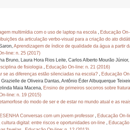
izagem multimídia com o uso de laptop na escola
,
Educação On-li
ribuições da articulação verbo-visual para a criação do ato didá
Saron,
Aprendizagem de índice de qualidade da água a partir 
-line: n. 25 (2017)
 Bruno, Laura Hora Rios Leite, Carlos Alberto Mourão Júnior,
ciplina de fisiologia
,
Educação On-line: n. 21 (2016)
 se as diferenças estão silenciadas na escola?
,
Educação On-l
Grazielle de Oliveira Dantas, Antônio Éder Albuquerque Teixei
elinda Maia Macena,
Ensino de primeiros socorros sobre fratur
n-line: n. 19 (2015)
etamorfose do modo de ser e de estar no mundo atual e as rea
ESENHA Conversas com um jovem professor
,
Educação On-lin
cultura digital: entre riscos e oportunidades on-line
,
Educação O
nas favelas
,
Educação On-line: n. 12 (2013)