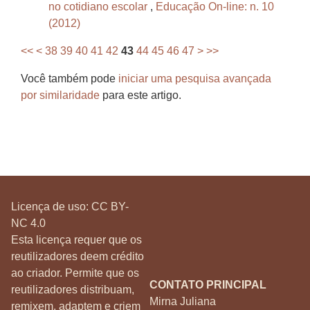
no cotidiano escolar
,
Educação On-line: n. 10
(2012)
<<
<
38
39
40
41
42
43
44
45
46
47
>
>>
Você também pode
iniciar uma pesquisa avançada
por similaridade
para este artigo.
Licença de uso:
CC BY-
NC 4.0
Esta licença requer que os
reutilizadores deem crédito
ao criador. Permite que os
CONTATO PRINCIPAL
reutilizadores distribuam,
Mirna Juliana
remixem, adaptem e criem