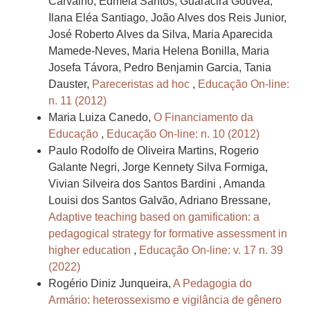
Carvalho, Edmeia Santos, Guaracira Gouvêa,
Ilana Eléa Santiago, João Alves dos Reis Junior,
José Roberto Alves da Silva, Maria Aparecida
Mamede-Neves, Maria Helena Bonilla, Maria
Josefa Távora, Pedro Benjamin Garcia, Tania
Dauster,
Pareceristas ad hoc
,
Educação On-line:
n. 11 (2012)
Maria Luiza Canedo,
O Financiamento da
Educação
,
Educação On-line: n. 10 (2012)
Paulo Rodolfo de Oliveira Martins, Rogerio
Galante Negri, Jorge Kennety Silva Formiga,
Vivian Silveira dos Santos Bardini , Amanda
Louisi dos Santos Galvão, Adriano Bressane,
Adaptive teaching based on gamification: a
pedagogical strategy for formative assessment in
higher education
,
Educação On-line: v. 17 n. 39
(2022)
Rogério Diniz Junqueira,
A Pedagogia do
Armário: heterossexismo e vigilância de gênero