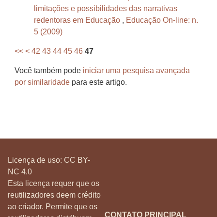
limitações e possibilidades das narrativas
redentoras em Educação
,
Educação On-line: n.
5 (2009)
<<
<
42
43
44
45
46
47
Você também pode
iniciar uma pesquisa avançada
por similaridade
para este artigo.
Licença de uso:
CC BY-
NC 4.0
Esta licença requer que os
reutilizadores deem crédito
ao criador. Permite que os
CONTATO PRINCIPAL