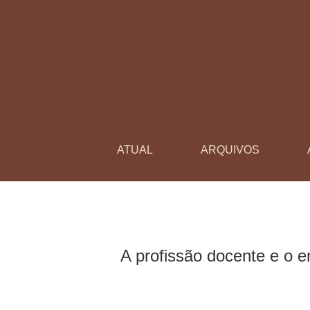
A profissão docente e o ensino superior duran
ATUAL
ARQUIVOS
A profissão docente e o e