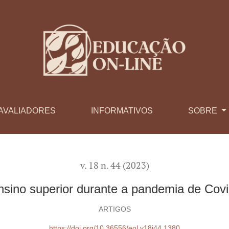
te a pandemia de Covid-19: relatos e discussões
AVALIADORES
INFORMATIVOS
SOBRE
v. 18 n. 44 (2023)
nsino superior durante a pandemia de Covi
ARTIGOS
https://doi.org/10.36556/eol.v18i44.1380