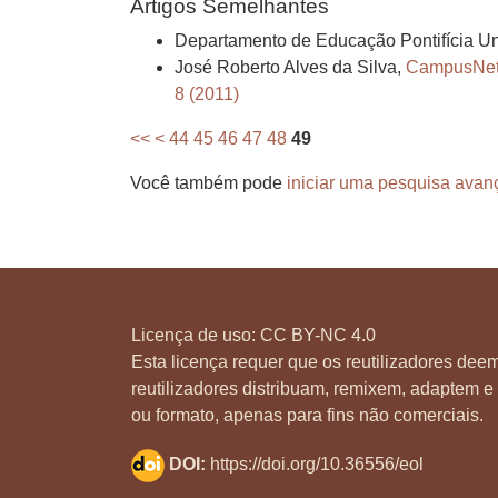
Artigos Semelhantes
Departamento de Educação Pontifícia Un
José Roberto Alves da Silva,
CampusNet 
8 (2011)
<<
<
44
45
46
47
48
49
Você também pode
iniciar uma pesquisa avan
Licença de uso:
CC BY-NC 4.0
Esta licença requer que os reutilizadores deem
reutilizadores distribuam, remixem, adaptem e 
ou formato, apenas para fins não comerciais.
DOI:
https://doi.org/10.36556/eol