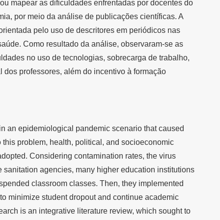
uscou mapear as dificuldades enfrentadas por docentes do
ia, por meio da análise de publicações científicas. A
 orientada pelo uso de descritores em periódicos nas
saúde. Como resultado da análise, observaram-se as
ldades no uso de tecnologias, sobrecarga de trabalho,
l dos professores, além do incentivo à formação
 in an epidemiological pandemic scenario that caused
o this problem, health, political, and socioeconomic
opted. Considering contamination rates, the virus
he sanitation agencies, many higher education institutions
suspended classroom classes. Then, they implemented
 to minimize student dropout and continue academic
earch is an integrative literature review, which sought to