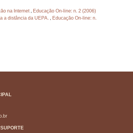
ão na Internet
,
Educação On-line: n. 2 (2006)
a a distância da UEPA.
,
Educação On-line: n.
IPAL
o.br
 SUPORTE