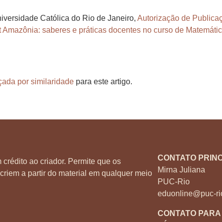
iversidade Católica do Rio de Janeiro,
Autorização de Publicaç
Amazônia: saberes e práticas docentes no curso de Matemátic
çada por similaridade
para este artigo.
CONTATO PRINC
 crédito ao criador. Permite que os
Mirna Juliana
criem a partir do material em qualquer meio
PUC-Rio
eduonline@puc-ri
CONTATO PARA