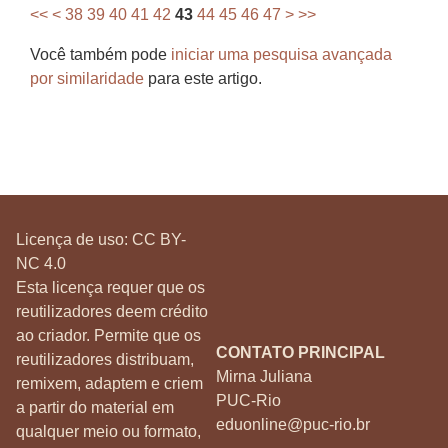
<<
<
38
39
40
41
42
43
44
45
46
47
>
>>
Você também pode
iniciar uma pesquisa avançada
por similaridade
para este artigo.
Licença de uso:
CC BY-
NC 4.0
Esta licença requer que os
reutilizadores deem crédito
ao criador. Permite que os
CONTATO PRINCIPAL
reutilizadores distribuam,
Mirna Juliana
remixem, adaptem e criem
PUC-Rio
a partir do material em
eduonline@puc-rio.br
qualquer meio ou formato,