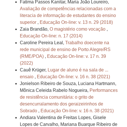
Fatima Passos Kanitar, Maria João Loureiro,
Avaliação de competências relacionadas com a
literacia de informação de estudantes do ensino
superior
,
Educação On-line: v. 13 n. 29 (2018)
Zaia Brandão,
O magistério como vocação
,
Educação On-line: n. 17 (2014)
Caroline Pereira Leal,
Trabalho doecente na
rede municipal de ensino de Porto Alegre/RS
(RME/POA)
,
Educação On-line: v. 17 n. 39
(2022)
Cauê Krüger,
Lugar de aluno é na sala de ...
ensaio
,
Educação On-line: v. 16 n. 38 (2021)
Jonielson Ribeiro de Souza, Luciana Hartmann,
Mônica Celeida Rabelo Nogueira,
Performances
de resistência comunitária: o grito de
desencurralamento dos geraizeirinhos de
Sobrado
,
Educação On-line: v. 16 n. 38 (2021)
Andiara Valentina de Freitas Lopes, Gisele
Lopes de Carvalho, Mariana Buarque Ribeiro de