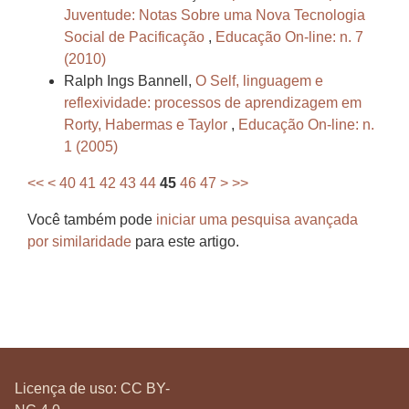
Juventude: Notas Sobre uma Nova Tecnologia
Social de Pacificação
,
Educação On-line: n. 7
(2010)
Ralph Ings Bannell,
O Self, linguagem e
reflexividade: processos de aprendizagem em
Rorty, Habermas e Taylor
,
Educação On-line: n.
1 (2005)
<<
<
40
41
42
43
44
45
46
47
>
>>
Você também pode
iniciar uma pesquisa avançada
por similaridade
para este artigo.
Licença de uso:
CC BY-