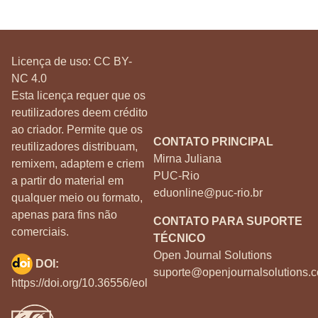
Licença de uso:
CC BY-
NC 4.0
Esta licença requer que os
reutilizadores deem crédito
ao criador. Permite que os
CONTATO PRINCIPAL
reutilizadores distribuam,
Mirna Juliana
remixem, adaptem e criem
PUC-Rio
a partir do material em
eduonline@puc-rio.br
qualquer meio ou formato,
apenas para fins não
CONTATO PARA SUPORTE
comerciais.
TÉCNICO
Open Journal Solutions
DOI:
suporte@openjournalsolutions.c
https://doi.org/10.36556/eol