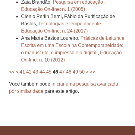
Zaia Brandão,
Pesquisa em educação
,
Educação On-line: n. 1 (2005)
Clenio Perlin Berni, Fábio da Purificação de
Bastos,
Tecnologias e tempo docente
,
Educação On-line: n. 24 (2017)
Ana Maria Bastos Loureiro,
Práticas de Leitura e
Escrita em uma Escola na Contemporaneidade:
o manuscrito, o impresso e o digital
,
Educação
On-line: n. 10 (2012)
<<
<
41
42
43
44
45
46
47
48
49
50
>
>>
Você também pode
iniciar uma pesquisa avançada
por similaridade
para este artigo.