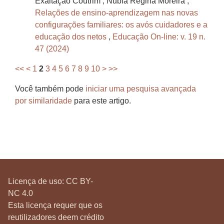
Exaltação Coutrim , Nubia Regina Moreira ,
Relações de ensino-aprendizagem nas novas
configurações familiares: os avós cuidadores e a
educação dos netos
,
Educação On-line: v. 19 n.
47 (2024)
<<
<
1
2
3
4
5
6
7
8
9
10
>
>>
Você também pode
iniciar uma pesquisa avançada
por similaridade
para este artigo.
Licença de uso:
CC BY-
NC 4.0
Esta licença requer que os
reutilizadores deem crédito