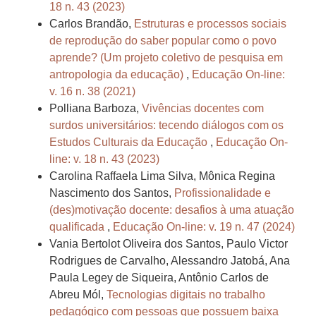
18 n. 43 (2023)
Carlos Brandão,
Estruturas e processos sociais
de reprodução do saber popular como o povo
aprende? (Um projeto coletivo de pesquisa em
antropologia da educação)
,
Educação On-line:
v. 16 n. 38 (2021)
Polliana Barboza,
Vivências docentes com
surdos universitários: tecendo diálogos com os
Estudos Culturais da Educação
,
Educação On-
line: v. 18 n. 43 (2023)
Carolina Raffaela Lima Silva, Mônica Regina
Nascimento dos Santos,
Profissionalidade e
(des)motivação docente: desafios à uma atuação
qualificada
,
Educação On-line: v. 19 n. 47 (2024)
Vania Bertolot Oliveira dos Santos, Paulo Victor
Rodrigues de Carvalho, Alessandro Jatobá, Ana
Paula Legey de Siqueira, Antônio Carlos de
Abreu Mól,
Tecnologias digitais no trabalho
pedagógico com pessoas que possuem baixa