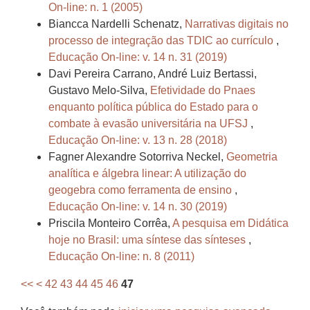
On-line: n. 1 (2005)
Biancca Nardelli Schenatz,
Narrativas digitais no
processo de integração das TDIC ao currículo
,
Educação On-line: v. 14 n. 31 (2019)
Davi Pereira Carrano, André Luiz Bertassi,
Gustavo Melo-Silva,
Efetividade do Pnaes
enquanto política pública do Estado para o
combate à evasão universitária na UFSJ
,
Educação On-line: v. 13 n. 28 (2018)
Fagner Alexandre Sotorriva Neckel,
Geometria
analítica e álgebra linear: A utilização do
geogebra como ferramenta de ensino
,
Educação On-line: v. 14 n. 30 (2019)
Priscila Monteiro Corrêa,
A pesquisa em Didática
hoje no Brasil: uma síntese das sínteses
,
Educação On-line: n. 8 (2011)
<<
<
42
43
44
45
46
47