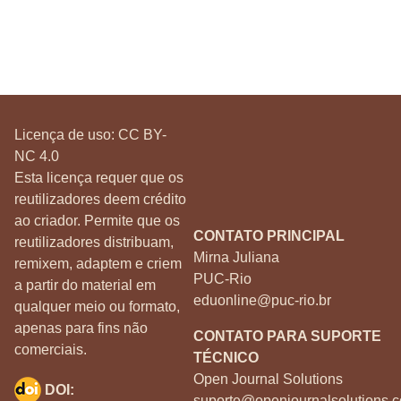
Licença de uso:
CC BY-
NC 4.0
Esta licença requer que os
reutilizadores deem crédito
ao criador. Permite que os
CONTATO PRINCIPAL
reutilizadores distribuam,
Mirna Juliana
remixem, adaptem e criem
PUC-Rio
a partir do material em
eduonline@puc-rio.br
qualquer meio ou formato,
apenas para fins não
CONTATO PARA SUPORTE
comerciais.
TÉCNICO
Open Journal Solutions
DOI:
suporte@openjournalsolutions.c