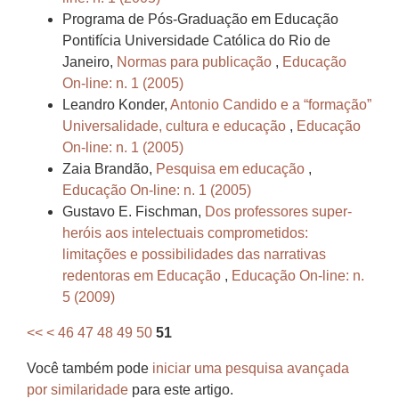
Programa de Pós-Graduação em Educação
Pontifícia Universidade Católica do Rio de
Janeiro,
Normas para publicação
,
Educação
On-line: n. 1 (2005)
Leandro Konder,
Antonio Candido e a “formação”
Universalidade, cultura e educação
,
Educação
On-line: n. 1 (2005)
Zaia Brandão,
Pesquisa em educação
,
Educação On-line: n. 1 (2005)
Gustavo E. Fischman,
Dos professores super-
heróis aos intelectuais comprometidos:
limitações e possibilidades das narrativas
redentoras em Educação
,
Educação On-line: n.
5 (2009)
<<
<
46
47
48
49
50
51
Você também pode
iniciar uma pesquisa avançada
por similaridade
para este artigo.