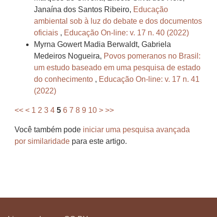
Janaína dos Santos Ribeiro,
Educação
ambiental sob à luz do debate e dos documentos
oficiais
,
Educação On-line: v. 17 n. 40 (2022)
Myrna Gowert Madia Berwaldt, Gabriela
Medeiros Nogueira,
Povos pomeranos no Brasil:
um estudo baseado em uma pesquisa de estado
do conhecimento
,
Educação On-line: v. 17 n. 41
(2022)
<<
<
1
2
3
4
5
6
7
8
9
10
>
>>
Você também pode
iniciar uma pesquisa avançada
por similaridade
para este artigo.