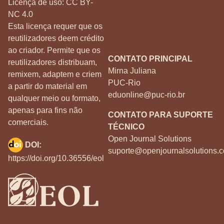
Licença de uso:
CC BY-
NC 4.0
Esta licença requer que os
reutilizadores deem crédito
ao criador. Permite que os
CONTATO PRINCIPAL
reutilizadores distribuam,
Mirna Juliana
remixem, adaptem e criem
PUC-Rio
a partir do material em
eduonline@puc-rio.br
qualquer meio ou formato,
apenas para fins não
CONTATO PARA SUPORTE
comerciais.
TÉCNICO
Open Journal Solutions
DOI:
suporte@openjournalsolutions.c
https://doi.org/10.36556/eol