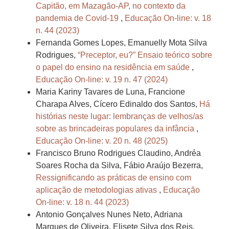
Capitão, em Mazagão-AP, no contexto da
pandemia de Covid-19
,
Educação On-line: v. 18
n. 44 (2023)
Fernanda Gomes Lopes, Emanuelly Mota Silva
Rodrigues,
“Preceptor, eu?” Ensaio teórico sobre
o papel do ensino na residência em saúde
,
Educação On-line: v. 19 n. 47 (2024)
Maria Kariny Tavares de Luna, Francione
Charapa Alves, Cícero Edinaldo dos Santos,
Há
histórias neste lugar: lembranças de velhos/as
sobre as brincadeiras populares da infância
,
Educação On-line: v. 20 n. 48 (2025)
Francisco Bruno Rodrigues Claudino, Andréa
Soares Rocha da Silva, Fábio Araújo Bezerra,
Ressignificando as práticas de ensino com
aplicação de metodologias ativas
,
Educação
On-line: v. 18 n. 44 (2023)
Antonio Gonçalves Nunes Neto, Adriana
Marques de Oliveira, Elisete Silva dos Reis,