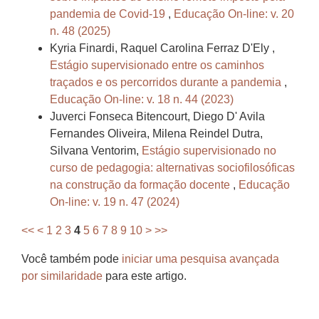
pandemia de Covid-19
,
Educação On-line: v. 20
n. 48 (2025)
Kyria Finardi, Raquel Carolina Ferraz D'Ely ,
Estágio supervisionado entre os caminhos
traçados e os percorridos durante a pandemia
,
Educação On-line: v. 18 n. 44 (2023)
Juverci Fonseca Bitencourt, Diego D' Avila
Fernandes Oliveira, Milena Reindel Dutra,
Silvana Ventorim,
Estágio supervisionado no
curso de pedagogia: alternativas sociofilosóficas
na construção da formação docente
,
Educação
On-line: v. 19 n. 47 (2024)
<<
<
1
2
3
4
5
6
7
8
9
10
>
>>
Você também pode
iniciar uma pesquisa avançada
por similaridade
para este artigo.