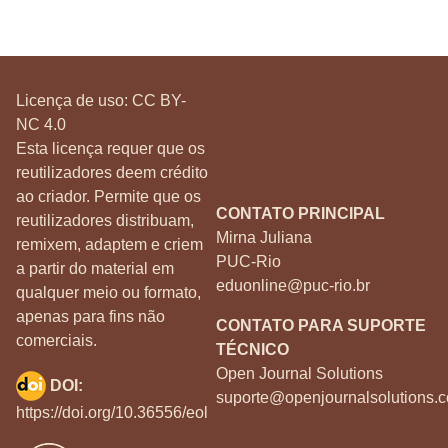
Licença de uso:
CC BY-
NC 4.0
Esta licença requer que os
reutilizadores deem crédito
ao criador. Permite que os
CONTATO PRINCIPAL
reutilizadores distribuam,
Mirna Juliana
remixem, adaptem e criem
PUC-Rio
a partir do material em
eduonline@puc-rio.br
qualquer meio ou formato,
apenas para fins não
CONTATO PARA SUPORTE
comerciais.
TÉCNICO
Open Journal Solutions
DOI:
suporte@openjournalsolutions.c
https://doi.org/10.36556/eol