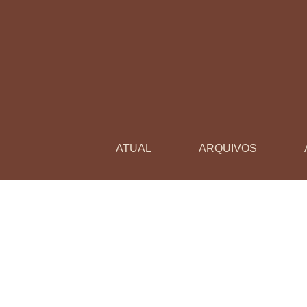
O papel da escola pública nas favelas
ATUAL
ARQUIVOS