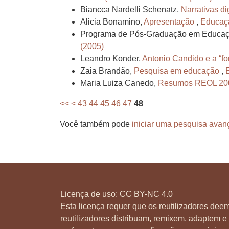
Biancca Nardelli Schenatz,
Narrativas di
Alicia Bonamino,
Apresentação
,
Educaçã
Programa de Pós-Graduação em Educação 
(2005)
Leandro Konder,
Antonio Candido e a “f
Zaia Brandão,
Pesquisa em educação
,
Maria Luiza Canedo,
Resumos REOL 20
<<
<
43
44
45
46
47
48
Você também pode
iniciar uma pesquisa avan
Licença de uso:
CC BY-NC 4.0
Esta licença requer que os reutilizadores deem
reutilizadores distribuam, remixem, adaptem e 