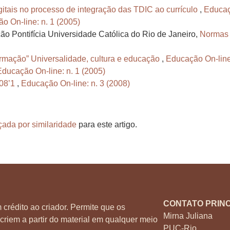
gitais no processo de integração das TDIC ao currículo
,
Educaçã
o On-line: n. 1 (2005)
Pontifícia Universidade Católica do Rio de Janeiro,
Normas 
ormação” Universalidade, cultura e educação
,
Educação On-line:
Educação On-line: n. 1 (2005)
08’1
,
Educação On-line: n. 3 (2008)
çada por similaridade
para este artigo.
CONTATO PRINC
 crédito ao criador. Permite que os
Mirna Juliana
criem a partir do material em qualquer meio
PUC-Rio