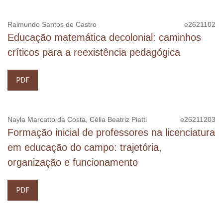
A EOL é mantida financeiramente pelo Programa de Pós-
Raimundo Santos de Castro
e2621102
Graduação em Educação da PUC-Rio e
não cobra taxas
Educação matemática decolonial: caminhos
aos autores em nenhuma etapa de processamento dos
críticos para a reexistência pedagógica
artigos para publicação. Sua editoria segue e valoriza as
normas éticas estabelecidas para a pesquisa, a
PDF
divulgação científica e as relações institucionais.
ISSN
:
1809-3760
Nayla Marcatto da Costa, Célia Beatriz Piatti
e26211203
Formação inicial de professores na licenciatura
em educação do campo: trajetória,
organização e funcionamento
Indexadores
PDF