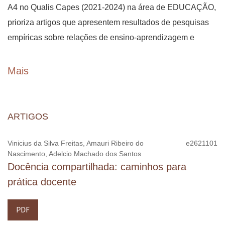
A4 no Qualis Capes (2021-2024) na área de EDUCAÇÃO,
prioriza artigos que apresentem resultados de pesquisas
empíricas sobre relações de ensino-aprendizagem e
temáticas relevantes no campo educacional. Publica
também ensaios teóricos, entrevistas, resenhas e
Mais
traduções de artigos recém-publicados; não publica relatos
de experiência nem artigos de estado da arte/revisão de
literatura.
ARTIGOS
Trata-se de um periódico de
acesso aberto
, cujo conteúdo
Vinicius da Silva Freitas, Amauri Ribeiro do
e2621101
Nascimento, Adelcio Machado dos Santos
pode ser lido, baixado gratuitamente e reproduzido,
Docência compartilhada: caminhos para
respeitadas as normas padrão de referência a artigos
prática docente
científicos, de acordo com a
licença de uso CC BY-NC
4.0
. Os autores retêm integralmente os direitos autorais
PDF
sobre seus artigos publicados pela revista.