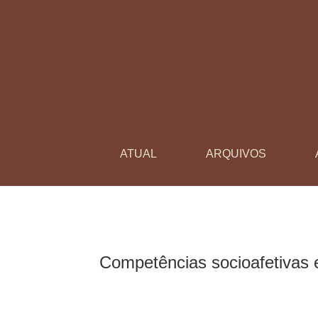
Competências socioafetivas e a construção de
ATUAL
ARQUIVOS
Competências socioafetivas 