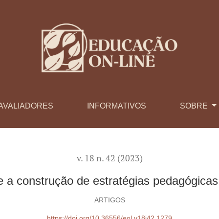
 estratégias pedagógicas para a Educação a Distância
AVALIADORES
INFORMATIVOS
SOBRE
v. 18 n. 42 (2023)
e a construção de estratégias pedagógicas
ARTIGOS
https://doi.org/10.36556/eol.v18i42.1279