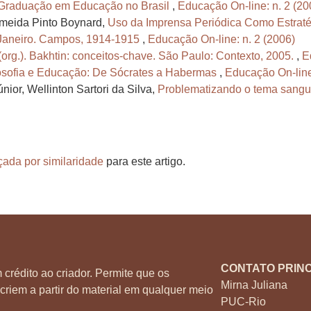
Graduação em Educação no Brasil
,
Educação On-line: n. 2 (20
Almeida Pinto Boynard,
Uso da Imprensa Periódica Como Estraté
e Janeiro. Campos, 1914-1915
,
Educação On-line: n. 2 (2006)
org.). Bakhtin: conceitos-chave. São Paulo: Contexto, 2005.
,
E
osofia e Educação: De Sócrates a Habermas
,
Educação On-line
ior, Wellinton Sartori da Silva,
Problematizando o tema sangue
çada por similaridade
para este artigo.
CONTATO PRINC
 crédito ao criador. Permite que os
Mirna Juliana
criem a partir do material em qualquer meio
PUC-Rio