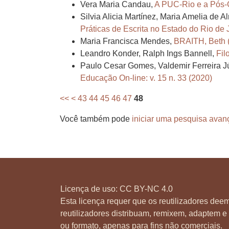
Vera Maria Candau,
A PUC-Rio e a Pós-
Silvia Alicia Martínez, Maria Amelia de 
Práticas de Escrita no Estado do Rio d
Maria Francisca Mendes,
BRAITH, Beth (
Leandro Konder, Ralph Ings Bannell,
Fil
Paulo Cesar Gomes, Valdemir Ferreira Jún
Educação On-line: v. 15 n. 33 (2020)
<<
<
43
44
45
46
47
48
Você também pode
iniciar uma pesquisa avan
Licença de uso:
CC BY-NC 4.0
Esta licença requer que os reutilizadores deem
reutilizadores distribuam, remixem, adaptem e 
ou formato, apenas para fins não comerciais.