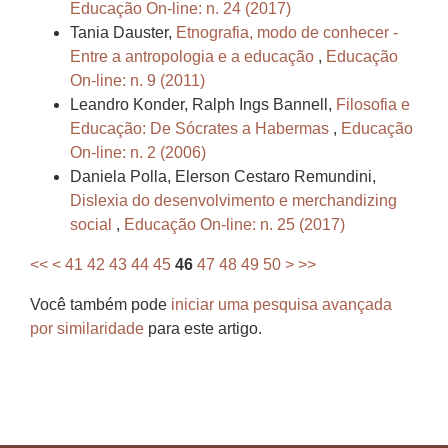
Educação On-line: n. 24 (2017)
Tania Dauster,
Etnografia, modo de conhecer -
Entre a antropologia e a educação
,
Educação
On-line: n. 9 (2011)
Leandro Konder, Ralph Ings Bannell,
Filosofia e
Educação: De Sócrates a Habermas
,
Educação
On-line: n. 2 (2006)
Daniela Polla, Elerson Cestaro Remundini,
Dislexia do desenvolvimento e merchandizing
social
,
Educação On-line: n. 25 (2017)
<<
<
41
42
43
44
45
46
47
48
49
50
>
>>
Você também pode
iniciar uma pesquisa avançada
por similaridade
para este artigo.