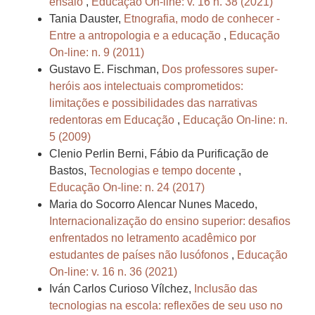
ensaio
,
Educação On-line: v. 16 n. 38 (2021)
Tania Dauster,
Etnografia, modo de conhecer -
Entre a antropologia e a educação
,
Educação
On-line: n. 9 (2011)
Gustavo E. Fischman,
Dos professores super-
heróis aos intelectuais comprometidos:
limitações e possibilidades das narrativas
redentoras em Educação
,
Educação On-line: n.
5 (2009)
Clenio Perlin Berni, Fábio da Purificação de
Bastos,
Tecnologias e tempo docente
,
Educação On-line: n. 24 (2017)
Maria do Socorro Alencar Nunes Macedo,
Internacionalização do ensino superior: desafios
enfrentados no letramento acadêmico por
estudantes de países não lusófonos
,
Educação
On-line: v. 16 n. 36 (2021)
Iván Carlos Curioso Vílchez,
Inclusão das
tecnologias na escola: reflexões de seu uso no