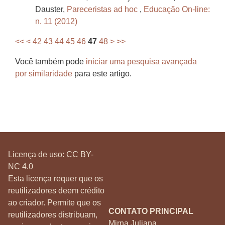
Dauster,
Pareceristas ad hoc
,
Educação On-line:
n. 11 (2012)
<<
<
42
43
44
45
46
47
48
>
>>
Você também pode
iniciar uma pesquisa avançada
por similaridade
para este artigo.
Licença de uso:
CC BY-
NC 4.0
Esta licença requer que os
reutilizadores deem crédito
ao criador. Permite que os
CONTATO PRINCIPAL
reutilizadores distribuam,
Mirna Juliana