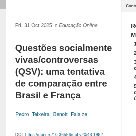
Cont
Fri, 31 Oct 2025 in
Educação Online
R
M
Questões socialmente
vivas/controversas
(QSV): uma tentativa
de comparação entre
Brasil e França
Pedro  Teixeira
Benoît  Falaize
DOI:
https://doi.org/10.36556/eol.v20i48.1982