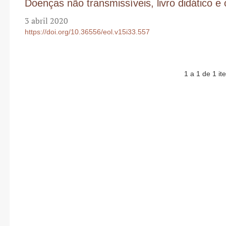
Doenças não transmissíveis, livro didático e 
3 abril 2020
https://doi.org/10.36556/eol.v15i33.557
1 a 1 de 1 it