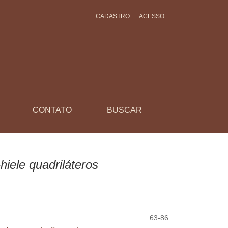
CADASTRO
ACESSO
CONTATO
BUSCAR
iele quadriláteros
63-86