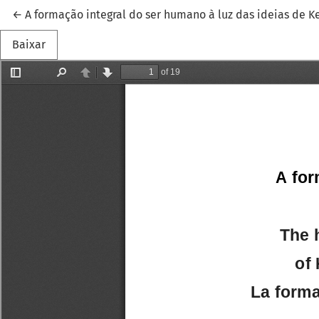
Voltar aos Detalhes do Artigo
←
A formação integral do ser humano à luz das ideias de K
Baixar