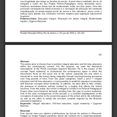
uma 
fragilidade 
que atinge as funções
da escola
. A
partir dessa realidade
, ela
s
e
vê 
obrigada 
a 
incluir  em  seu  P
rojeto 
Político
-
P
edagógico  outras  demandas  só
cio
-
históricas  resultantes  desse  tipo  de  modernidade  vivida  nos  dias  atuais.  Uma  das 
principais consequências desse processo é a 
concepção de educação em 
constante 
(re)
adequação  ao  tempo
-
espaço
-
social  da  escola  e  dos  indivíduo
s,  assim  como  o 
esforço  para
atender 
a
os  conteúdos  mínimos  exigidos  pela  legislação  educacional 
brasileira.
Palavras
-
chave
: 
Educação 
integra
l
,
Educação  em 
tempo  integral
,
Modernidade 
–
líquida 
Zygmunt Bauman
Revista Educação Online, Rio de Janeiro, n. 
30
, 
jan
-
abr
201
9
, p. 
131
-
152
132
Abstract
This article aims to 
discuss
how to pe
rform
integral education and full
-
time
education 
within
the   contemporary   context.   For   this   purpose,   we   use
d
the   theoretical 
assumptions  of  the  Polish  sociologist  Zygmunt  Bauman
.  He  is  the 
creator  of  the 
conce
pt 
'liquid  modernity' 
t
o  characterize  the  contem
porary  space  in  which  the 
discussions 
focus
on  the  social  role  of  the  school, 
especially
the  one  which  is
structure
d
to  meet  the 
human  being 
integrality  through  teaching
-
learning  processes 
over  long  periods  of  time.  From  two  gr
eat  categories,  listed 
a  prio
ri
–
i
ntegral 
education and full
-
time education
–
it was possible to establish im
portant connections 
with  Bauman
concepts  about  modernity
.  In  addition,
we  were  able 
to  infer
,  initially
, 
the  presence  of  relational 
outlines
marked  by  a  fragility  that  affects
the 
school 
functions
.
F
rom this reality
,
the school
is 
obliged
to include in its Political
-
Pedagogical 
Project  other  socio
-
historical  demands  resulting  from  this  type  of 
current 
modernity. 
One  of  the  main  consequences  of  this  process  is 
a
constant  (re)ada
ptation 
of  the
conception
of education to the 
social
-
time
-
space
of the school and 
to 
the individuals, 
as  well  as  the  effort  to 
satisfy
the  minimum  contents  required  by  the  Brazilian 
educational legislation.
Ke
ywords:
Integral 
education
,
Full
-
time  education
,
Liquid 
modernity 
–
Zygmunt 
Bauman.
Resumen
Este  artículo  tiene  por  objetivo  problematizar  las  formas  de  realizar  la  Educación 
Integral 
en  t
iempo  Integral  presente
s
dentro  del  contexto  de  la  contemporaneidad. 