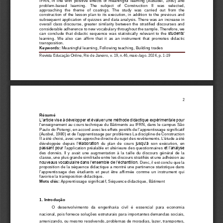
IFRN,  in 
line  with 
positive  effects  of 
meaningful
learning  (
Ausubel
,  1980)  and 
problem
-
based   learning
.
The 
subject
of   Construction   II   was   selec
ted, 
approaching  the  theme  of  coatings.  The  study  was 
carried  out
from  the 
construction of the lesson plan to its execution, in addition to the previous and 
subsequent application of quizzes and data analysis. There was a
n
increase
in 
overall
class 
discour
se, greater similarity between the stratified discourses and 
considerable adhe
rence
to
new 
vocabulary
throughout the sample
.
Therefore
, 
we
can 
conclude  that  didactic  sequence 
was
statistical
ly
relevan
t
to
the
students’
learning
.  We  also 
can  affirm
that  it
as  an  instrument  that  promotes  didactic 
transposition.
Keywords: 
Meaningful learning, Following teaching, 
Building trades
Revista Educação Online, Rio de Janeiro, v. 19, n.46, maio
-
/ago. 2024, p. 
1
-
1
9
2
Résumé
L’article vise à développer et évaluer une méthode didactique expérimentale pour 
l'enseignement au cours technique du Bâtiment
s au IFRN, dans le campus São 
Paulo do Potengi, en 
accord avec
l
es effets positifs de l'apprentissage significatif 
(
Ausbel
, 1980) et de l'apprentissage par problèmes La discipline de Construction 
II 
a été choisi, avec une approche
directe
du sujet
des revêtements. L'étude a été 
développée  depuis 
l’élaboration 
du  plan  de  cours
jusqu’à
son  exécution, 
en 
passant pour l’
application préalable et ultérieure des questionnaires
et l’analyse 
des  donnés
.  Il  y  avait  une  augmentation  à  la  taille  du  discours  gé
néral  de  la 
classe, une plus grande similitude entre les discours stratifiés et une adhésion 
au 
nouveaus vocabulaire dans l’ensemble de l’échantillon.
Donc
, il est conclu que la 
proposition de la séquence didactique a montré une pertinence statistique dans
l'apprentissage  des  étudiants  et  peut  être  affirmée  comme  un  instrument  qui 
favorise la transposition didactique.
Mots clés: 
Apprentissage significatif, Séquence didactique, Bâtiment
1. Introdução
O  desenvolvimento  da  engenharia  civil  é  essencial  para  economia 
nacional, pois fornece soluções estruturais para importantes demandas sociais, 
amenizando, ou mesmo resolvendo, problemas de moradias, lazer, transportes, 