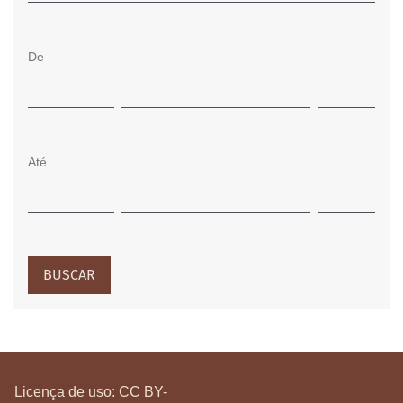
De
Até
BUSCAR
Licença de uso:
CC BY-