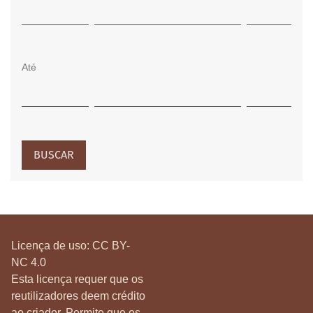
Até
BUSCAR
Licença de uso:
CC BY-
NC 4.0
Esta licença requer que os
reutilizadores deem crédito
ao criador. Permite que os