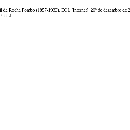
il de Rocha Pombo (1857-1933). EOL [Internet]. 20º de dezembro de 20
ew/1813