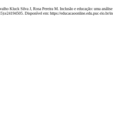
valho Kluck Silva J, Rosa Pereira M. Inclusão e educação: uma análise d
9(45):e24194505. Disponível em: https://educacaoonline.edu.puc-rio.br/i