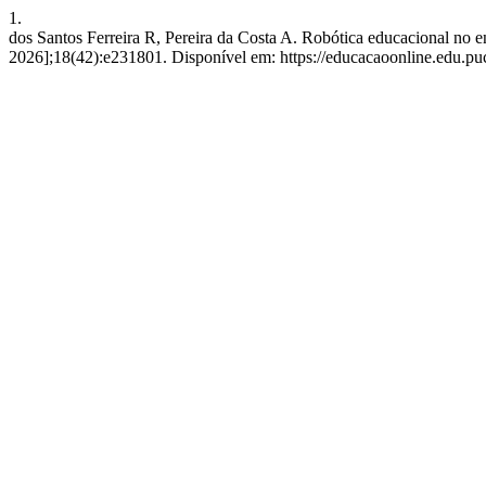
1.
dos Santos Ferreira R, Pereira da Costa A. Robótica educacional no en
2026];18(42):e231801. Disponível em: https://educacaoonline.edu.puc