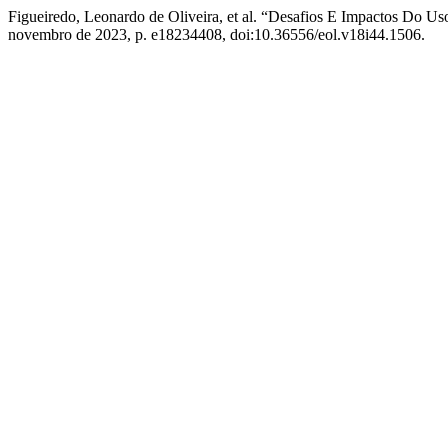
Figueiredo, Leonardo de Oliveira, et al. “Desafios E Impactos Do Uso
novembro de 2023, p. e18234408, doi:10.36556/eol.v18i44.1506.