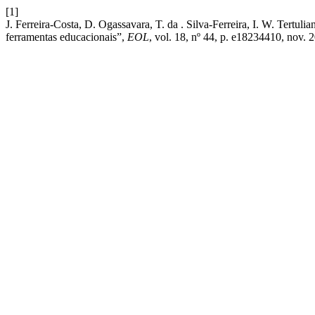
[1]
J. Ferreira-Costa, D. Ogassavara, T. da . Silva-Ferreira, I. W. Tertul
ferramentas educacionais”,
EOL
, vol. 18, nº 44, p. e18234410, nov. 