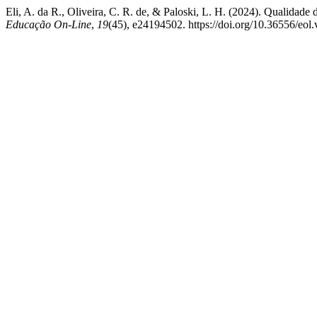
Eli, A. da R., Oliveira, C. R. de, & Paloski, L. H. (2024). Qualidade 
Educação On-Line
,
19
(45), e24194502. https://doi.org/10.36556/eol