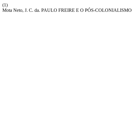
(1)
Mota Neto, J. C. da. PAULO FREIRE E O PÓS-COLONIA