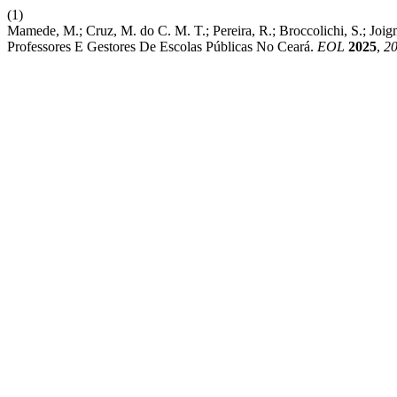
(1)
Mamede, M.; Cruz, M. do C. M. T.; Pereira, R.; Broccolichi, S.; Jo
Professores E Gestores De Escolas Públicas No Ceará.
EOL
2025
,
2