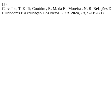
(1)
Carvalho, T. K. P.; Coutrim , R. M. da E.; Moreira , N. R. Relaçõe
Cuidadores E a educação Dos Netos .
EOL
2024
,
19
, e24194717.