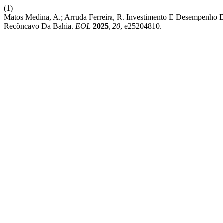
(1)
Matos Medina, A.; Arruda Ferreira, R. Investimento E Desempenho 
Recôncavo Da Bahia.
EOL
2025
,
20
, e25204810.