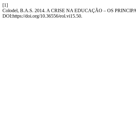
[1]
Colodel, B.A.S. 2014. A CRISE NA EDUCAÇÃO – OS P
DOI:https://doi.org/10.36556/eol.vi15.50.