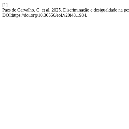
[1]
Paes de Carvalho, C. et al. 2025. Discriminação e desigualdade na p
DOI:https://doi.org/10.36556/eol.v20i48.1984.