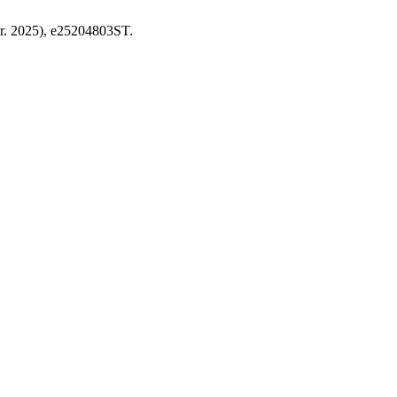
br. 2025), e25204803ST.