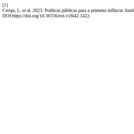
[1]
Crespi, L. et al. 2023. Políticas públicas para a primeira infância: f
DOI:https://doi.org/10.36556/eol.v18i42.1422.