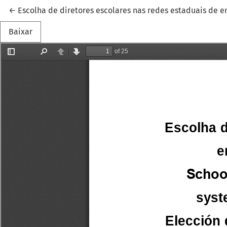
Voltar aos Detalhes do Artigo
←
Escolha de diretores escolares nas redes estaduais de en
Baixar