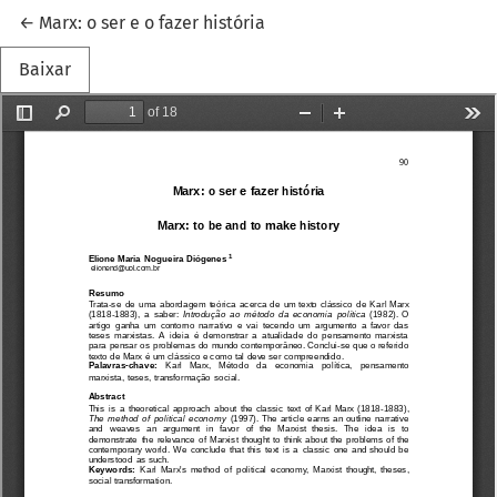
Voltar aos Detalhes do Artigo
←
Marx: o ser e o fazer história
Baixar